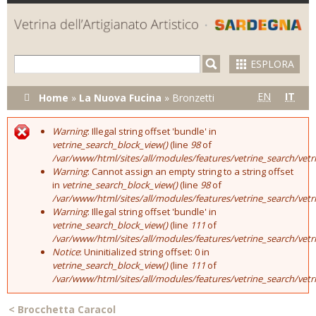
Skip to
main
content
ESPLORA
Tu sei qui
EN
IT
Home
»
La Nuova Fucina
»
Bronzetti
Warning
: Illegal string offset 'bundle' in
Error message
vetrine_search_block_view()
(line
98
of
/var/www/html/sites/all/modules/features/vetrine_search/vet
Warning
: Cannot assign an empty string to a string offset
in
vetrine_search_block_view()
(line
98
of
/var/www/html/sites/all/modules/features/vetrine_search/vet
Warning
: Illegal string offset 'bundle' in
vetrine_search_block_view()
(line
111
of
/var/www/html/sites/all/modules/features/vetrine_search/vet
Notice
: Uninitialized string offset: 0 in
vetrine_search_block_view()
(line
111
of
/var/www/html/sites/all/modules/features/vetrine_search/vet
<
Brocchetta Caracol