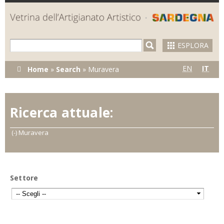
Skip to
main
content
ESPLORA
Tu sei qui
EN
IT
Home
»
Search
»
Muravera
Ricerca attuale:
(-)
Remove Muravera filter
Muravera
Settore