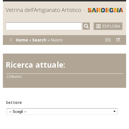
Skip to
main
content
ESPLORA
Tu sei qui
EN
IT
Home
»
Search
»
Nuoro
Ricerca attuale:
(-)
Remove Nuoro filter
Nuoro
Settore