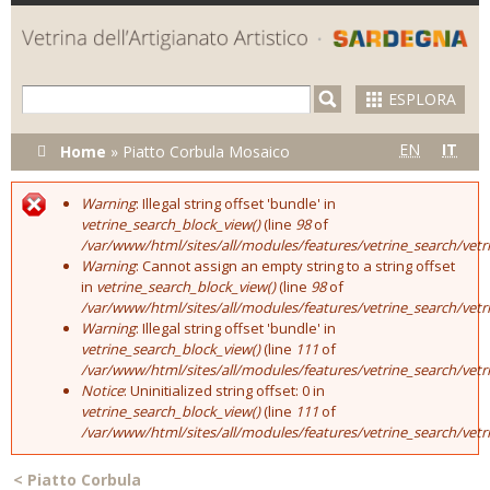
Skip to
main
content
ESPLORA
Tu sei qui
EN
IT
Home
»
Piatto Corbula Mosaico
Warning
: Illegal string offset 'bundle' in
Error message
vetrine_search_block_view()
(line
98
of
/var/www/html/sites/all/modules/features/vetrine_search/vet
Warning
: Cannot assign an empty string to a string offset
in
vetrine_search_block_view()
(line
98
of
/var/www/html/sites/all/modules/features/vetrine_search/vet
Warning
: Illegal string offset 'bundle' in
vetrine_search_block_view()
(line
111
of
/var/www/html/sites/all/modules/features/vetrine_search/vet
Notice
: Uninitialized string offset: 0 in
vetrine_search_block_view()
(line
111
of
/var/www/html/sites/all/modules/features/vetrine_search/vet
<
Piatto Corbula