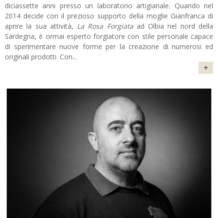
diciassette anni presso un laboratorio artigianale. Quando nel
2014 decide con il prezioso supporto della moglie Gianfranca di
aprire la sua attività,
La Rosa Forgiata
ad Olbia nel nord della
Sardegna, è ormai esperto forgiatore con stile personale capace
di sperimentare nuove forme per la creazione di numerosi ed
originali prodotti. Con
...
+