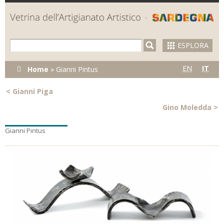
Skip to
main
content
ESPLORA
Tu sei qui
EN
IT
Home
»
Gianni Pintus
<
Gianni Piga
Gino Moledda
>
Gianni Pintus