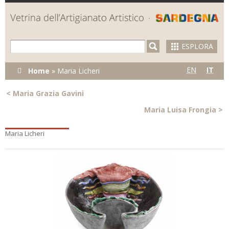
Skip to
main
content
ESPLORA
Tu sei qui
EN
IT
Home
»
Maria Licheri
<
Maria Grazia Gavini
Maria Luisa Frongia
>
Maria Licheri