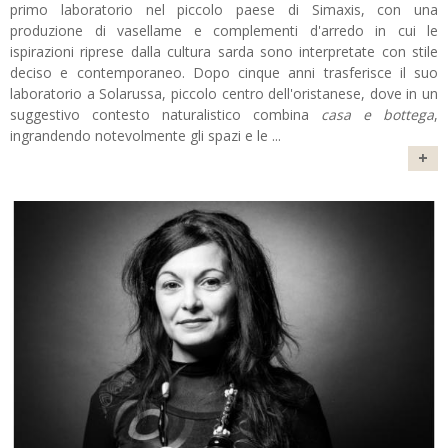
primo laboratorio nel piccolo paese di Simaxis, con una
produzione di vasellame e complementi d'arredo in cui le
ispirazioni riprese dalla cultura sarda sono interpretate con stile
deciso e contemporaneo. Dopo cinque anni trasferisce il suo
laboratorio a Solarussa, piccolo centro dell'oristanese, dove in un
suggestivo contesto naturalistico combina
casa e bottega
,
ingrandendo notevolmente gli spazi e le
...
+