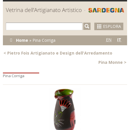
Skip to
main
content
ESPLORA
Tu sei qui
EN
IT
Home
»
Pina Corriga
<
Pietro Fois Artigianato e Design dell'Arredamento
Pina Monne
>
Pina Corriga