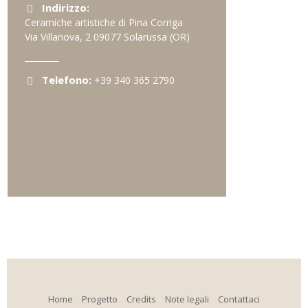
Indirizzo:
Ceramiche artistiche di Pina Corriga
Via Villanova, 2
09077
Solarussa
(OR)
Telefono:
+39 340 365 2790
Home
Progetto
Credits
Note legali
Contattaci