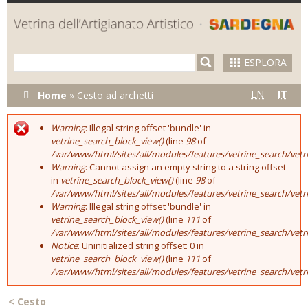
Skip to
main
content
ESPLORA
Tu sei qui
EN
IT
Home
»
Cesto ad archetti
Warning
: Illegal string offset 'bundle' in
Error message
vetrine_search_block_view()
(line
98
of
/var/www/html/sites/all/modules/features/vetrine_search/vet
Warning
: Cannot assign an empty string to a string offset
in
vetrine_search_block_view()
(line
98
of
/var/www/html/sites/all/modules/features/vetrine_search/vet
Warning
: Illegal string offset 'bundle' in
vetrine_search_block_view()
(line
111
of
/var/www/html/sites/all/modules/features/vetrine_search/vet
Notice
: Uninitialized string offset: 0 in
vetrine_search_block_view()
(line
111
of
/var/www/html/sites/all/modules/features/vetrine_search/vet
<
Cesto