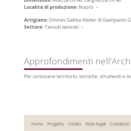
Dimensioni:
Altezza cm 40; Larghezza cm 40
Località di produzione:
Nuoro
Artigiano:
Omines Gabba Atelier di Giampaolo 
Settore:
Tessuti lavorati
Approfondimenti nell'Archi
Per conoscere territorio, tecniche, strumenti e mate
Home
Progetto
Credits
Note legali
Contattaci