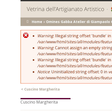
Tu sei qui
Home
»
Omines Gabba Atelier di Giampaolo
Error message
Warning
: Illegal string offset 'bundle' in
/var/www/html/sites/all/modules/featu
Warning
: Cannot assign an empty string
/var/www/html/sites/all/modules/featu
Warning
: Illegal string offset 'bundle' in
/var/www/html/sites/all/modules/featu
Notice
: Uninitialized string offset: 0 in
v
/var/www/html/sites/all/modules/featu
<
Cuscino Margherita
Cuscino Margherita