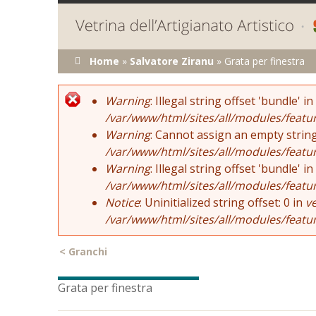
Tu sei qui
Home
»
Salvatore Ziranu
»
Grata per finestra
Error message
Warning
: Illegal string offset 'bundle' in
/var/www/html/sites/all/modules/featu
Warning
: Cannot assign an empty string
/var/www/html/sites/all/modules/featu
Warning
: Illegal string offset 'bundle' in
/var/www/html/sites/all/modules/featu
Notice
: Uninitialized string offset: 0 in
v
/var/www/html/sites/all/modules/featu
<
Granchi
Grata per finestra