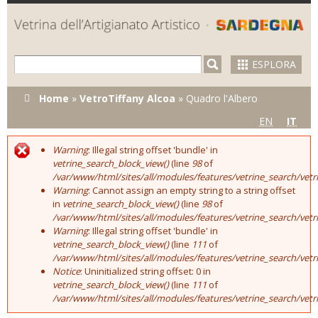
Skip to
main
content
ESPLORA
Tu sei qui
Home
»
VetroTiffany Alcoa
»
Quadro l'Albero
EN
IT
Warning
: Illegal string offset 'bundle' in
Error message
vetrine_search_block_view()
(line
98
of
/var/www/html/sites/all/modules/features/vetrine_search/vet
Warning
: Cannot assign an empty string to a string offset
in
vetrine_search_block_view()
(line
98
of
/var/www/html/sites/all/modules/features/vetrine_search/vet
Warning
: Illegal string offset 'bundle' in
vetrine_search_block_view()
(line
111
of
/var/www/html/sites/all/modules/features/vetrine_search/vet
Notice
: Uninitialized string offset: 0 in
vetrine_search_block_view()
(line
111
of
/var/www/html/sites/all/modules/features/vetrine_search/vet