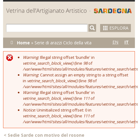
Skip to
main
content
ESPLORA
Tu sei qui
EN
IT
Home
»
Serie di arazzi Ciclo della vita
Warning
: Illegal string offset 'bundle' in
Error message
vetrine_search_block_view()
(line
98
of
/var/www/html/sites/all/modules/features/vetrine_search/vet
Warning
: Cannot assign an empty string to a string offset
in
vetrine_search_block_view()
(line
98
of
/var/www/html/sites/all/modules/features/vetrine_search/vet
Warning
: Illegal string offset 'bundle' in
vetrine_search_block_view()
(line
111
of
/var/www/html/sites/all/modules/features/vetrine_search/vet
Notice
: Uninitialized string offset: 0 in
vetrine_search_block_view()
(line
111
of
/var/www/html/sites/all/modules/features/vetrine_search/vet
<
Sedie Sarde con motivo del rosone