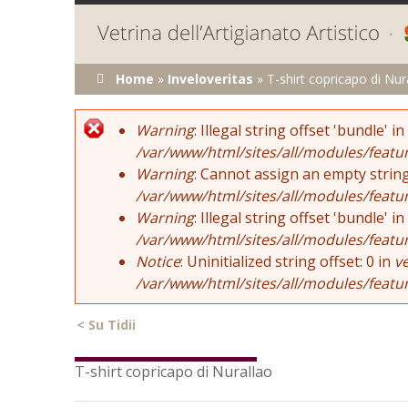
Tu sei qui
Home
»
Inveloveritas
»
T-shirt copricapo di Nur
Error message
Warning
: Illegal string offset 'bundle' in
/var/www/html/sites/all/modules/featu
Warning
: Cannot assign an empty string
/var/www/html/sites/all/modules/featu
Warning
: Illegal string offset 'bundle' in
/var/www/html/sites/all/modules/featu
Notice
: Uninitialized string offset: 0 in
v
/var/www/html/sites/all/modules/featu
<
Su Tidii
T-shirt copricapo di Nurallao