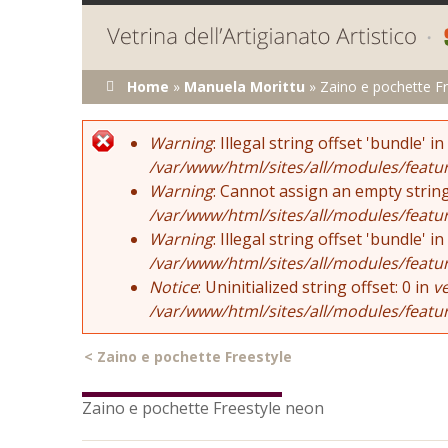
Tu sei qui
Home
»
Manuela Morittu
»
Zaino e pochette F
Error message
Warning
: Illegal string offset 'bundle' in
/var/www/html/sites/all/modules/featu
Warning
: Cannot assign an empty string
/var/www/html/sites/all/modules/featu
Warning
: Illegal string offset 'bundle' in
/var/www/html/sites/all/modules/featu
Notice
: Uninitialized string offset: 0 in
v
/var/www/html/sites/all/modules/featu
<
Zaino e pochette Freestyle
Zaino e pochette Freestyle neon