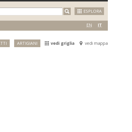
ESPLORA
EN
IT
TTI
ARTIGIANI
vedi griglia
vedi mappa