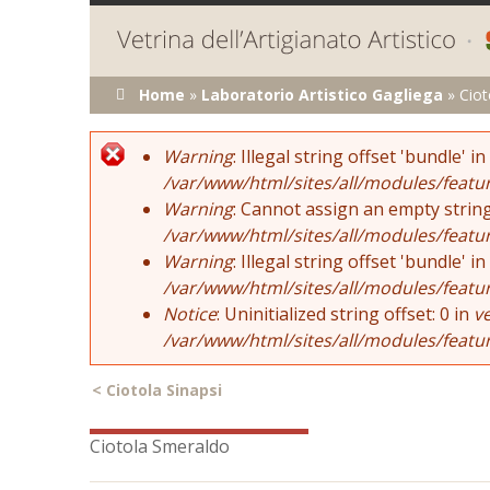
Tu sei qui
Home
»
Laboratorio Artistico Gagliega
»
Ciot
Error message
Warning
: Illegal string offset 'bundle' in
/var/www/html/sites/all/modules/featu
Warning
: Cannot assign an empty string
/var/www/html/sites/all/modules/featu
Warning
: Illegal string offset 'bundle' in
/var/www/html/sites/all/modules/featu
Notice
: Uninitialized string offset: 0 in
v
/var/www/html/sites/all/modules/featu
<
Ciotola Sinapsi
Ciotola Smeraldo