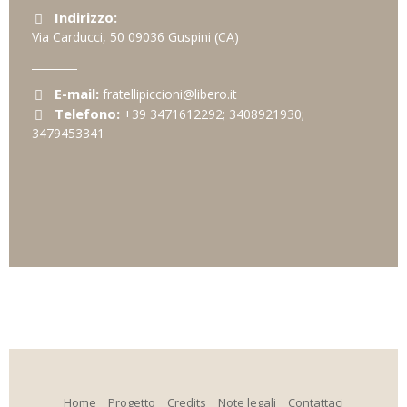
Indirizzo:
Via Carducci, 50
09036
Guspini
(CA)
E-mail:
fratellipiccioni@libero.it
Telefono:
+39 3471612292; 3408921930;
3479453341
Home
Progetto
Credits
Note legali
Contattaci