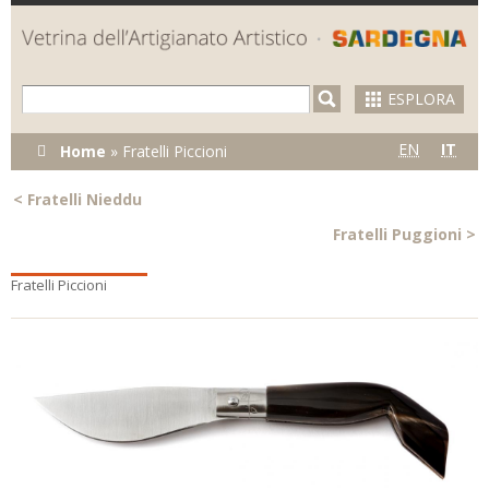
Skip to
main
content
ESPLORA
Tu sei qui
EN
IT
Home
»
Fratelli Piccioni
<
Fratelli Nieddu
Fratelli Puggioni
>
Fratelli Piccioni