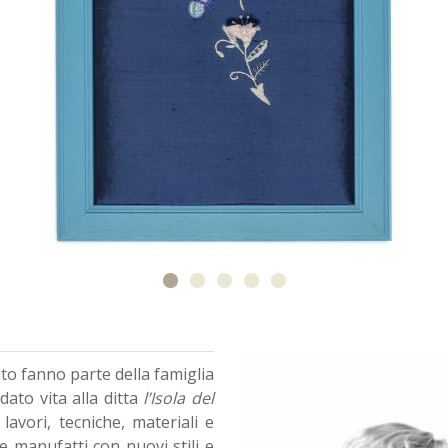
ito fanno parte della famiglia
ato vita alla ditta
l’Isola del
lavori, tecniche, materiali e
e manufatti con nuovi stili e