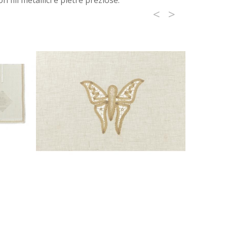
n fili metallici e pietre preziose.
<
>