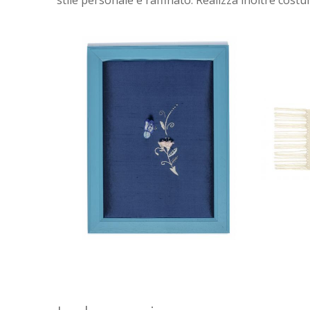
stile personale e raffinato. Realizza inoltre costum