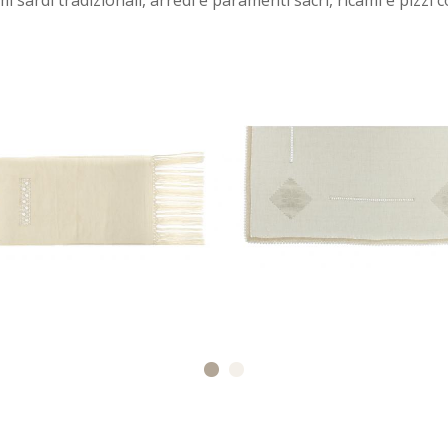
i sardi tradizionali, arredi e paramenti sacri, ricami e pizzi co