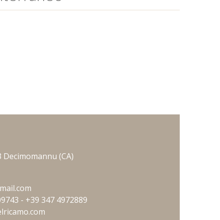
3
Decimomannu
(CA)
mail.com
09743 - +39 347 4972889
elricamo.com