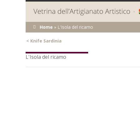
Tu sei qui
Home
»
L'Isola del ricamo
<
Knife Sardinia
L'Isola del ricamo