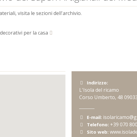
riali, visita le sezioni dell'archivio.
decorativi per la casa
Indirizzo:
L'Isola del ricamo
Corso Umberto, 48
0903
isolaricamo@g
E-mail:
+39 070 80
Telefono:
www.isolad
Sito web: