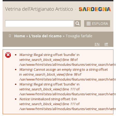
Skip to
main
content
ESPLORA
Tu sei qui
Home
»
L'Isola del ricamo
»
Tovaglia farfalle
EN
IT
Warning
: Illegal string offset 'bundle' in
Error message
vetrine_search_block_view()
(line
98
of
/var/www/html/sites/all/modules/features/vetrine_search/vet
Warning
: Cannot assign an empty string to a string offset
in
vetrine_search_block_view()
(line
98
of
/var/www/html/sites/all/modules/features/vetrine_search/vet
Warning
: Illegal string offset 'bundle' in
vetrine_search_block_view()
(line
111
of
/var/www/html/sites/all/modules/features/vetrine_search/vet
Notice
: Uninitialized string offset: 0 in
vetrine_search_block_view()
(line
111
of
/var/www/html/sites/all/modules/features/vetrine_search/vet