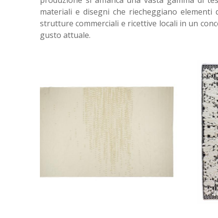
produzione si affianca una vasta gamma di tessu
materiali e disegni che riecheggiano elementi d
strutture commerciali e ricettive locali in un con
gusto attuale.