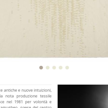
e antiche e nuove intuizioni,
la nota produzione tessile
sce nel 1981 per volontà e
 Samugheo, paese del centro