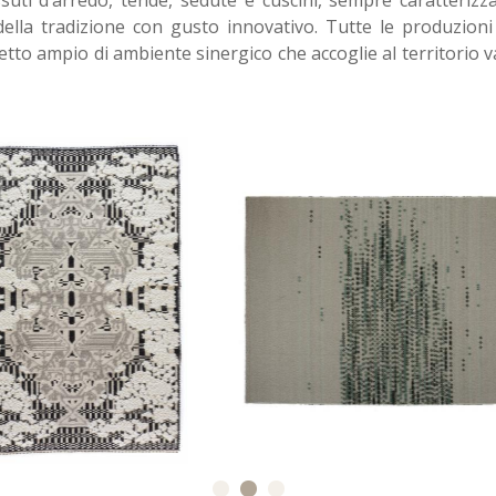
ti d’arredo, tende, sedute e cuscini, sempre caratterizza
ella tradizione con gusto innovativo. Tutte le produzioni
cetto ampio di ambiente sinergico che accoglie al territorio v