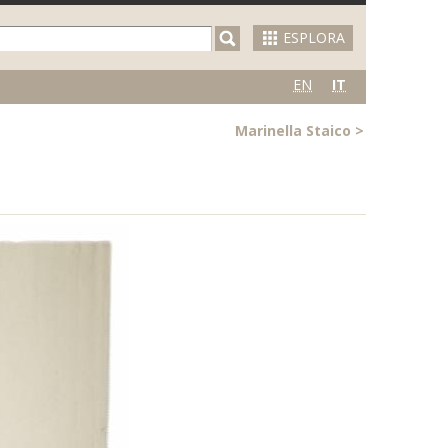
ESPLORA
EN
IT
Marinella Staico
>