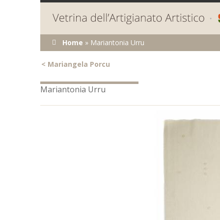
Tu sei qui
Home
»
Mariantonia Urru
<
Mariangela Porcu
Mariantonia Urru