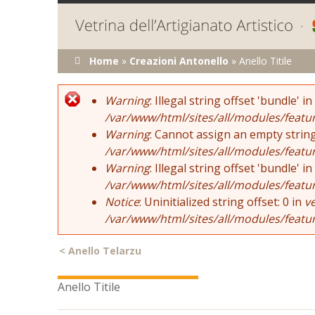
Tu sei qui
Home
»
Creazioni Antonello
»
Anello Titile
Error message
Warning
: Illegal string offset 'bundle' in
/var/www/html/sites/all/modules/featu
Warning
: Cannot assign an empty string
/var/www/html/sites/all/modules/featu
Warning
: Illegal string offset 'bundle' in
/var/www/html/sites/all/modules/featu
Notice
: Uninitialized string offset: 0 in
v
/var/www/html/sites/all/modules/featu
<
Anello Telarzu
Anello Titile