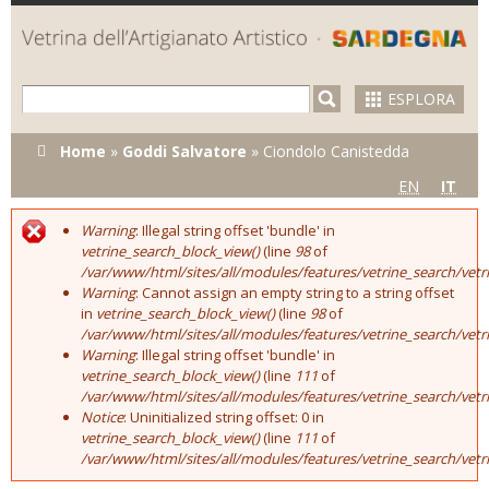
Skip to
main
content
ESPLORA
Tu sei qui
Home
»
Goddi Salvatore
»
Ciondolo Canistedda
EN
IT
Warning
: Illegal string offset 'bundle' in
Error message
vetrine_search_block_view()
(line
98
of
/var/www/html/sites/all/modules/features/vetrine_search/vet
Warning
: Cannot assign an empty string to a string offset
in
vetrine_search_block_view()
(line
98
of
/var/www/html/sites/all/modules/features/vetrine_search/vet
Warning
: Illegal string offset 'bundle' in
vetrine_search_block_view()
(line
111
of
/var/www/html/sites/all/modules/features/vetrine_search/vet
Notice
: Uninitialized string offset: 0 in
vetrine_search_block_view()
(line
111
of
/var/www/html/sites/all/modules/features/vetrine_search/vet