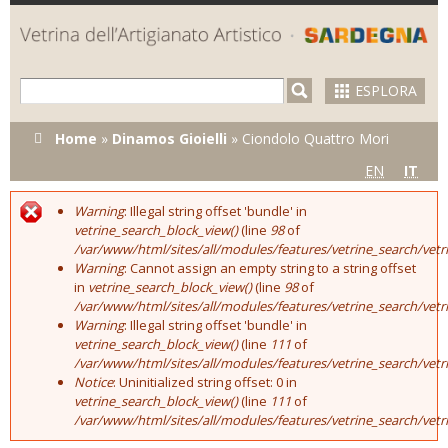
Skip to
main
content
ESPLORA
Tu sei qui
Home
»
Dinamos Gioielli
»
Ciondolo Quattro Mori
EN
IT
Warning
: Illegal string offset 'bundle' in
Error message
vetrine_search_block_view()
(line
98
of
/var/www/html/sites/all/modules/features/vetrine_search/vet
Warning
: Cannot assign an empty string to a string offset
in
vetrine_search_block_view()
(line
98
of
/var/www/html/sites/all/modules/features/vetrine_search/vet
Warning
: Illegal string offset 'bundle' in
vetrine_search_block_view()
(line
111
of
/var/www/html/sites/all/modules/features/vetrine_search/vet
Notice
: Uninitialized string offset: 0 in
vetrine_search_block_view()
(line
111
of
/var/www/html/sites/all/modules/features/vetrine_search/vet