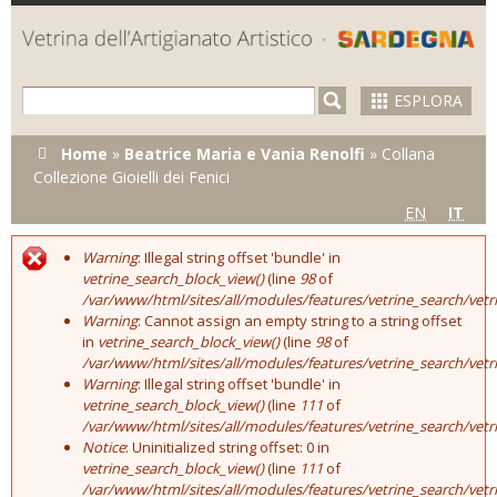
Skip to
main
content
ESPLORA
Tu sei qui
Home
»
Beatrice Maria e Vania Renolfi
»
Collana
Collezione Gioielli dei Fenici
EN
IT
Warning
: Illegal string offset 'bundle' in
Error message
vetrine_search_block_view()
(line
98
of
/var/www/html/sites/all/modules/features/vetrine_search/vet
Warning
: Cannot assign an empty string to a string offset
in
vetrine_search_block_view()
(line
98
of
/var/www/html/sites/all/modules/features/vetrine_search/vet
Warning
: Illegal string offset 'bundle' in
vetrine_search_block_view()
(line
111
of
/var/www/html/sites/all/modules/features/vetrine_search/vet
Notice
: Uninitialized string offset: 0 in
vetrine_search_block_view()
(line
111
of
/var/www/html/sites/all/modules/features/vetrine_search/vet