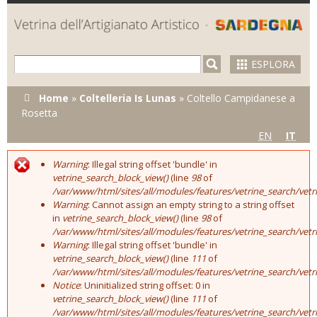
Skip to
main
content
ESPLORA
Tu sei qui
Home
»
Coltelleria Is Lunas
»
Coltello Campidanese a
Rosetta
EN
IT
Warning
: Illegal string offset 'bundle' in
Error message
vetrine_search_block_view()
(line
98
of
/var/www/html/sites/all/modules/features/vetrine_search/vet
Warning
: Cannot assign an empty string to a string offset
in
vetrine_search_block_view()
(line
98
of
/var/www/html/sites/all/modules/features/vetrine_search/vet
Warning
: Illegal string offset 'bundle' in
vetrine_search_block_view()
(line
111
of
/var/www/html/sites/all/modules/features/vetrine_search/vet
Notice
: Uninitialized string offset: 0 in
vetrine_search_block_view()
(line
111
of
/var/www/html/sites/all/modules/features/vetrine_search/vet