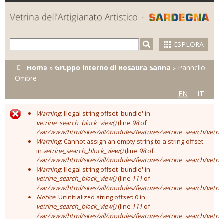
Skip to
main
content
ESPLORA
Tu sei qui
Home
»
Gruppo interno di Rosaura Sanna
»
Pannello
Ombre
EN
IT
Warning
: Illegal string offset 'bundle' in
Error message
vetrine_search_block_view()
(line
98
of
/var/www/html/sites/all/modules/features/vetrine_search/vet
Warning
: Cannot assign an empty string to a string offset
in
vetrine_search_block_view()
(line
98
of
/var/www/html/sites/all/modules/features/vetrine_search/vet
Warning
: Illegal string offset 'bundle' in
vetrine_search_block_view()
(line
111
of
/var/www/html/sites/all/modules/features/vetrine_search/vet
Notice
: Uninitialized string offset: 0 in
vetrine_search_block_view()
(line
111
of
/var/www/html/sites/all/modules/features/vetrine_search/vet