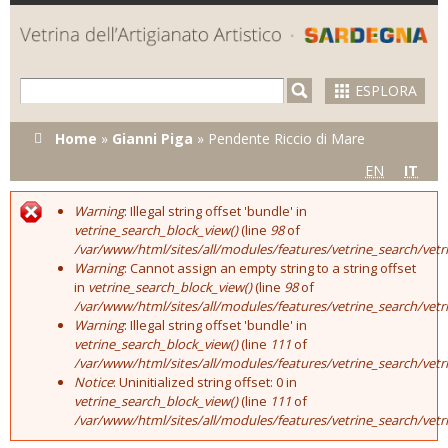
Skip to
main
content
ESPLORA
Tu sei qui
Home
»
Gianni Piga
»
Pendente Riccio di Mare
EN
IT
Warning
: Illegal string offset 'bundle' in
Error message
vetrine_search_block_view()
(line
98
of
/var/www/html/sites/all/modules/features/vetrine_search/vet
Warning
: Cannot assign an empty string to a string offset
in
vetrine_search_block_view()
(line
98
of
/var/www/html/sites/all/modules/features/vetrine_search/vet
Warning
: Illegal string offset 'bundle' in
vetrine_search_block_view()
(line
111
of
/var/www/html/sites/all/modules/features/vetrine_search/vet
Notice
: Uninitialized string offset: 0 in
vetrine_search_block_view()
(line
111
of
/var/www/html/sites/all/modules/features/vetrine_search/vet