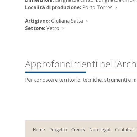
Dimensioni:
Larghezza cm 23; Lunghezza cm 34
Località di produzione:
Porto Torres
Artigiano:
Giuliana Satta
Settore:
Vetro
Approfondimenti nell'Archi
Per conoscere territorio, tecniche, strumenti e mate
Home
Progetto
Credits
Note legali
Contattaci