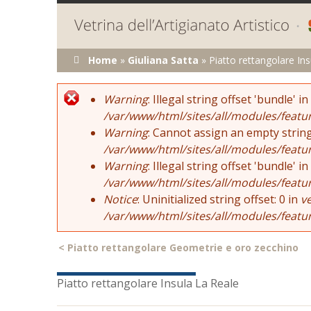
Tu sei qui
Home
»
Giuliana Satta
»
Piatto rettangolare In
Error message
Warning
: Illegal string offset 'bundle' in
/var/www/html/sites/all/modules/featu
Warning
: Cannot assign an empty string
/var/www/html/sites/all/modules/featu
Warning
: Illegal string offset 'bundle' in
/var/www/html/sites/all/modules/featu
Notice
: Uninitialized string offset: 0 in
v
/var/www/html/sites/all/modules/featu
<
Piatto rettangolare Geometrie e oro zecchino
Piatto rettangolare Insula La Reale