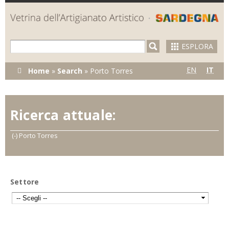
Skip to
main
content
ESPLORA
Tu sei qui
EN
IT
Home
»
Search
»
Porto Torres
Ricerca attuale:
(-)
Remove Porto Torres filter
Porto Torres
Settore