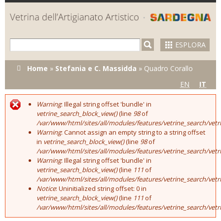
Skip to
main
content
ESPLORA
Tu sei qui
Home
»
Stefania e C. Massidda
»
Quadro Corallo
EN
IT
Warning
: Illegal string offset 'bundle' in
Error message
vetrine_search_block_view()
(line
98
of
/var/www/html/sites/all/modules/features/vetrine_search/vet
Warning
: Cannot assign an empty string to a string offset
in
vetrine_search_block_view()
(line
98
of
/var/www/html/sites/all/modules/features/vetrine_search/vet
Warning
: Illegal string offset 'bundle' in
vetrine_search_block_view()
(line
111
of
/var/www/html/sites/all/modules/features/vetrine_search/vet
Notice
: Uninitialized string offset: 0 in
vetrine_search_block_view()
(line
111
of
/var/www/html/sites/all/modules/features/vetrine_search/vet