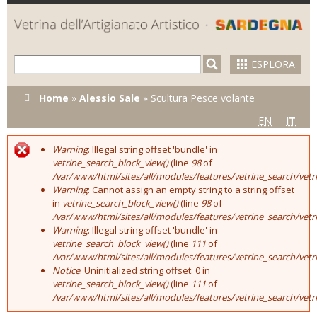
Skip to
main
content
ESPLORA
Tu sei qui
Home
»
Alessio Sale
»
Scultura Pesce volante
EN
IT
Warning
: Illegal string offset 'bundle' in
Error message
vetrine_search_block_view()
(line
98
of
/var/www/html/sites/all/modules/features/vetrine_search/vet
Warning
: Cannot assign an empty string to a string offset
in
vetrine_search_block_view()
(line
98
of
/var/www/html/sites/all/modules/features/vetrine_search/vet
Warning
: Illegal string offset 'bundle' in
vetrine_search_block_view()
(line
111
of
/var/www/html/sites/all/modules/features/vetrine_search/vet
Notice
: Uninitialized string offset: 0 in
vetrine_search_block_view()
(line
111
of
/var/www/html/sites/all/modules/features/vetrine_search/vet