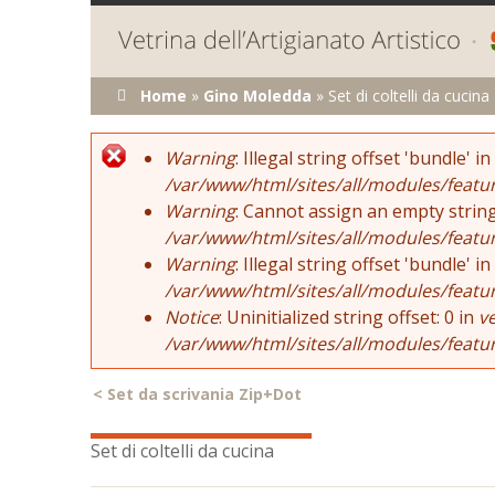
Tu sei qui
Home
»
Gino Moledda
»
Set di coltelli da cucina
Error message
Warning
: Illegal string offset 'bundle' in
/var/www/html/sites/all/modules/featu
Warning
: Cannot assign an empty string
/var/www/html/sites/all/modules/featu
Warning
: Illegal string offset 'bundle' in
/var/www/html/sites/all/modules/featu
Notice
: Uninitialized string offset: 0 in
v
/var/www/html/sites/all/modules/featu
<
Set da scrivania Zip+Dot
Set di coltelli da cucina