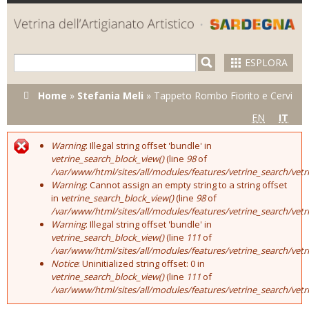
Skip to
main
content
ESPLORA
Tu sei qui
Home
»
Stefania Meli
»
Tappeto Rombo Fiorito e Cervi
EN
IT
Warning
: Illegal string offset 'bundle' in
Error message
vetrine_search_block_view()
(line
98
of
/var/www/html/sites/all/modules/features/vetrine_search/vet
Warning
: Cannot assign an empty string to a string offset
in
vetrine_search_block_view()
(line
98
of
/var/www/html/sites/all/modules/features/vetrine_search/vet
Warning
: Illegal string offset 'bundle' in
vetrine_search_block_view()
(line
111
of
/var/www/html/sites/all/modules/features/vetrine_search/vet
Notice
: Uninitialized string offset: 0 in
vetrine_search_block_view()
(line
111
of
/var/www/html/sites/all/modules/features/vetrine_search/vet