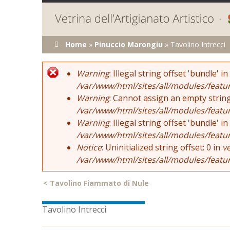
Tu sei qui
Home
»
Pinuccio Marongiu
»
Tavolino Intrecci
Error message
Warning
: Illegal string offset 'bundle' in
/var/www/html/sites/all/modules/featu
Warning
: Cannot assign an empty string
/var/www/html/sites/all/modules/featu
Warning
: Illegal string offset 'bundle' in
/var/www/html/sites/all/modules/featu
Notice
: Uninitialized string offset: 0 in
v
/var/www/html/sites/all/modules/featu
<
Tavolino Fiammato di Nule
Tavolino Intrecci