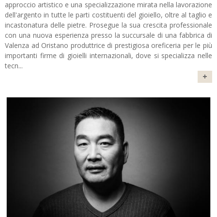
approccio artistico e una specializzazione mirata nella lavorazione
dell'argento in tutte le parti costituenti del gioiello, oltre al taglio e
incastonatura delle pietre. Prosegue la sua crescita professionale
con una nuova esperienza presso la succursale di una fabbrica di
Valenza ad Oristano produttrice di prestigiosa oreficeria per le più
importanti firme di gioielli internazionali, dove si specializza nelle
tecn
...
+