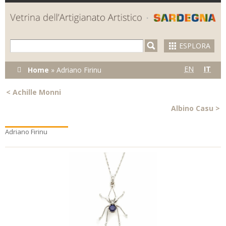
Skip to
main
content
ESPLORA
Tu sei qui
EN
IT
Home
»
Adriano Firinu
<
Achille Monni
Albino Casu
>
Adriano Firinu