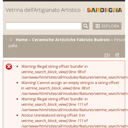
Skip to
main
content
ESPLORA
Tu sei qui
Home
»
Ceramiche Artistiche Fabrizio Budroni
»
Pesce
palla
EN
IT
Warning
: Illegal string offset 'bundle' in
Error message
vetrine_search_block_view()
(line
98
of
/var/www/html/sites/all/modules/features/vetrine_search/vet
Warning
: Cannot assign an empty string to a string offset
in
vetrine_search_block_view()
(line
98
of
/var/www/html/sites/all/modules/features/vetrine_search/vet
Warning
: Illegal string offset 'bundle' in
vetrine_search_block_view()
(line
111
of
/var/www/html/sites/all/modules/features/vetrine_search/vet
Notice
: Uninitialized string offset: 0 in
vetrine_search_block_view()
(line
111
of
/var/www/html/sites/all/modules/features/vetrine_search/vet