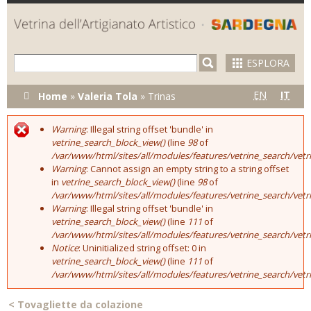
Skip to
main
content
ESPLORA
Tu sei qui
EN
IT
Home
»
Valeria Tola
»
Trinas
Warning
: Illegal string offset 'bundle' in
Error message
vetrine_search_block_view()
(line
98
of
/var/www/html/sites/all/modules/features/vetrine_search/vet
Warning
: Cannot assign an empty string to a string offset
in
vetrine_search_block_view()
(line
98
of
/var/www/html/sites/all/modules/features/vetrine_search/vet
Warning
: Illegal string offset 'bundle' in
vetrine_search_block_view()
(line
111
of
/var/www/html/sites/all/modules/features/vetrine_search/vet
Notice
: Uninitialized string offset: 0 in
vetrine_search_block_view()
(line
111
of
/var/www/html/sites/all/modules/features/vetrine_search/vet
<
Tovagliette da colazione