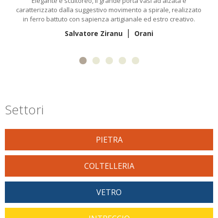
Elegante e scultoreo, il grande porta vasi ad alzata è
caratterizzato dalla suggestivo movimento a spirale, realizzato
in ferro battuto con sapienza artigianale ed estro creativo.
|
Salvatore Ziranu
Orani
Settori
PIETRA
COLTELLERIA
VETRO