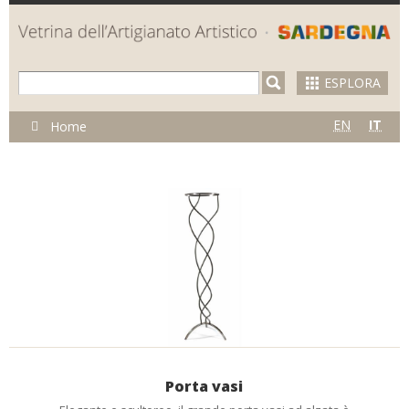
Skip to
main
content
ESPLORA
Tu
EN
IT
Home
sei
qui
Porta vasi